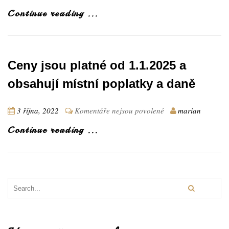
Continue reading ...
Ceny jsou platné od 1.1.2025 a
obsahují místní poplatky a daně
u
3 října, 2022
Komentáře nejsou povolené
marian
textu
Continue reading ...
s
názvem
Ceny
jsou
platné
od
1.1.2025
a
obsahují
místní