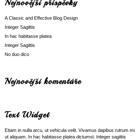
Nejnovější příspěvky
poplatky
a
A Classic and Effective Blog Design
daně
Integer Sagittis
In hac habitasse platea
Integer Sagittis
No duo dico
Nejnovější komentáře
Text Widget
Etiam in nulla arcu, ut vehicula velit. Vivamus dapibus rutrum mi
ut aliquam. In hac habitasse platea dictumst. Integer sagittis