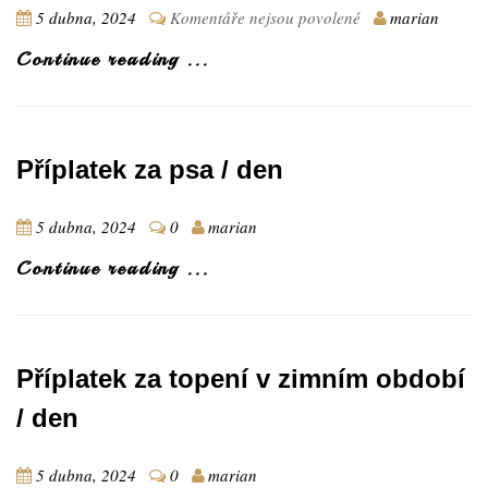
noc
u
5 dubna, 2024
Komentáře nejsou povolené
marian
textu
Continue reading ...
s
názvem
Cena
za
4
Příplatek za psa / den
osoby
a
noc
5 dubna, 2024
0
marian
Continue reading ...
Příplatek za topení v zimním období
/ den
5 dubna, 2024
0
marian