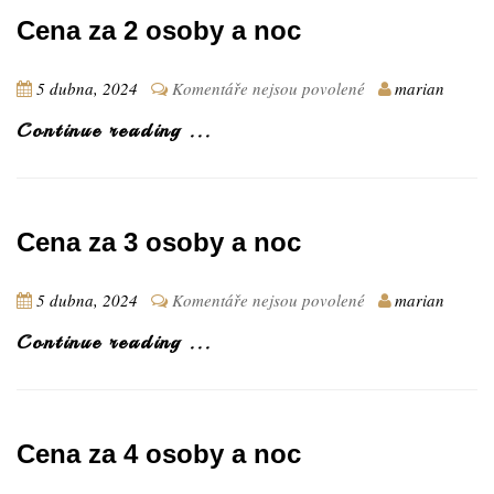
1
Cena za 2 osoby a noc
osobu
a
noc
u
5 dubna, 2024
Komentáře nejsou povolené
marian
textu
Continue reading ...
s
názvem
Cena
za
2
Cena za 3 osoby a noc
osoby
a
noc
u
5 dubna, 2024
Komentáře nejsou povolené
marian
textu
Continue reading ...
s
názvem
Cena
za
3
Cena za 4 osoby a noc
osoby
a