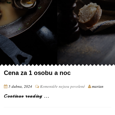
Cena za 1 osobu a noc
u
5 dubna, 2024
Komentáře nejsou povolené
marian
textu
Continue reading ...
s
názvem
Cena
za